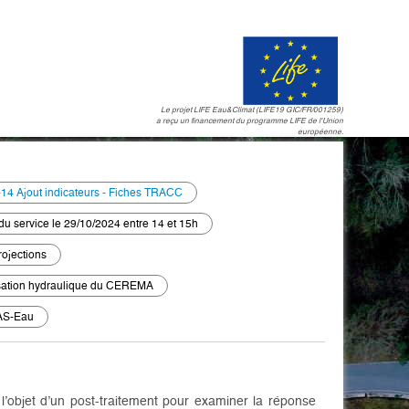
Le projet LIFE Eau&Climat (LIFE19 GIC/FR/001259)
a reçu un financement du programme LIFE de l'Union
européenne.
14 Ajout indicateurs - Fiches TRACC
 du service le 29/10/2024 entre 14 et 15h
ojections
isation hydraulique du CEREMA
IAS-Eau
 l’objet d’un post-traitement pour examiner la réponse