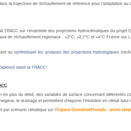
dans la trajectoire de réchauffement de référence pour l’adaptation a
n la TRACC sur l’ensemble des projections hydroclimatiques du projet
veaux de réchauffement régionaux : +2°C; +2,7°C et +4°C France sur L
ivant ou
synthétisant les analyses des projections hydrologiques
(recha
 Explore2 selon la TRACC
"
RACC
en plus du débit, des variables de surface concernant différentes co
neigeux, le drainage et permettent d'exporer l'évolution en climat fut
 par scénario climatique sur l’
Espace Données&Produits - accès simpli