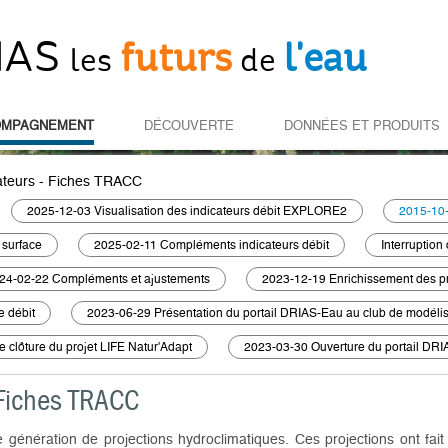
IAS
futurs
l'eau
les
de
OMPAGNEMENT
DÉCOUVERTE
DONNÉES ET PRODUITS
cateurs - Fiches TRACC
2025-12-03 Visualisation des indicateurs débit EXPLORE2
2015-10-
 surface
2025-02-11 Compléments indicateurs débit
Interruption
24-02-22 Compléments et ajustements
2023-12-19 Enrichissement des pr
e débit
2023-06-29 Présentation du portail DRIAS-Eau au club de modél
 clôture du projet LIFE Natur'Adapt
2023-03-30 Ouverture du portail DR
 Fiches TRACC
génération de projections hydroclimatiques. Ces projections ont fait