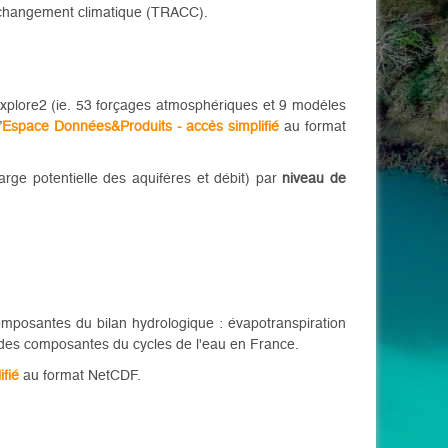
u changement climatique (TRACC).
 Explore2 (ie. 53 forçages atmosphériques et 9 modèles
’
Espace Données&Produits - accès simplifié
au format
rge potentielle des aquifères et débit) par
niveau de
mposantes du bilan hydrologique : évapotranspiration
ur des composantes du cycles de l'eau en France.
fié
au format NetCDF.