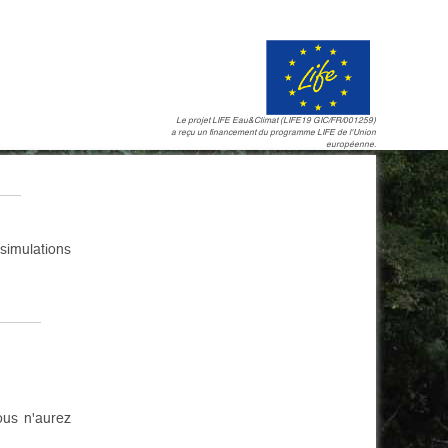
Le projet LIFE Eau&Climat (LIFE19 GIC/FR/001259)
a reçu un financement du programme LIFE de l'Union
européenne.
 simulations
ous n'aurez