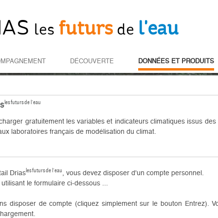
IAS
futurs
l'eau
les
de
OMPAGNEMENT
DÉCOUVERTE
DONNÉES ET PRODUITS
les futurs de l'eau
as
harger gratuitement les variables et indicateurs climatiques issus des
aux laboratoires français de modélisation du climat.
les futurs de l'eau
ail Drias
, vous devez disposer d'un compte personnel.
lisant le formulaire ci-dessous ...
ns disposer de compte (cliquez simplement sur le bouton Entrez). V
échargement.