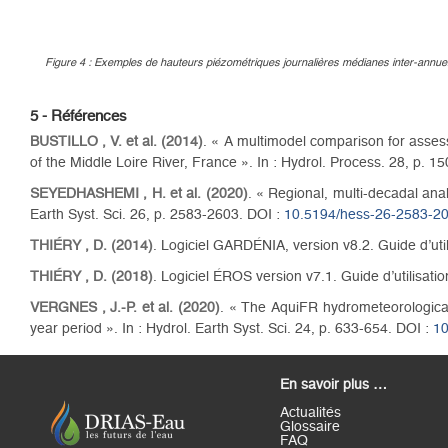
Figure 4 : Exemples de hauteurs piézométriques journalières médianes inter-annue
5 - Références
BUSTILLO , V. et al. (2014)
. « A multimodel comparison for asses
of the Middle Loire River, France ». In : Hydrol. Process. 28, p. 
SEYEDHASHEMI , H. et al. (2020)
. « Regional, multi-decadal ana
Earth Syst. Sci. 26, p. 2583-2603. DOI :
10.5194/hess-26-2583-2
THIÉRY , D. (2014)
. Logiciel GARDÉNIA, version v8.2. Guide d’u
THIÉRY , D. (2018)
. Logiciel ÉROS version v7.1. Guide d’utilisa
VERGNES , J.-P. et al. (2020)
. « The AquiFR hydrometeorological
year period ». In : Hydrol. Earth Syst. Sci. 24, p. 633-654. DOI :
10
En savoir plus …
Actualités
Glossaire
FAQ