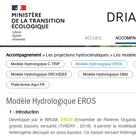
DRI
ACCUEIL
ACCOMPA
Accompagnement
>
Les projections hydroclimatiques
>
Les modèle
Modèle Hydrologique C-TRIP
Modèle Hydrologique EROS
Modèle Hydrologique ORCHIDEE
Modèle Hydrologique SIM2
Plate-forme Aqui-FR
Modèle Hydrologique EROS
1 - Introduction
Développé par le BRGM,
EROS
(Ensemble de Rivières Organisé
grands bassins versants (THIÉRY , 2018). Il permet la modélisa
hétérogène découpé en sous-bassins. Ce bassin versant hétérog