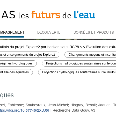
IAS
futurs
l'eau
les
de
OMPAGNEMENT
DÉCOUVERTE
DONNÉES ET PRODUITS
ultats du projet Explore2 par horizon sous RCP8.5
>
Evolution des ext
s et enseignements du projet Explore2
Changements moyens et incertit
 régimes hydrologiques
Projections hydrologiques souterraines sur le dom
tielle des aquifères
Projections hydrologiques souterraines sur le territo
iques
set, Fabienne; Soubeyroux, Jean-Michel; Hingray, Benoit; Jaouen, Tr
ttps://doi.org/10.57745/2XDJ5H
, Recherche Data Gouv, V3