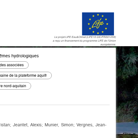
Le projet LIFE Eau&Climat (LIFE19 GIC/FR/001259)
a reçu un financement du programme LIFE de l'Union
européenne.
rêmes hydrologiques
udes associées
aine de la plateforme aquifr
ire nord-aquitain
istan; Jeantet, Alexis; Munier, Simon; Vergnes, Jean-